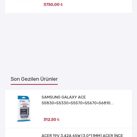
3750,00 ₺
Son Gezilen Ürünler
SAMSUNG GALAXY ACE
S5830=S5330=S5570=S5670=S6810
BATARYA B129
312,50 ₺
ACER 19V 3,42A 65W (3.0*1.1MM) ACER İNCE