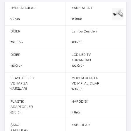
UYDU ALICILARI
KAMERALAR
9 Ürün
16 Ürün
DİĞER
Lamba Çeşitleri
376 Ürün
99 Ürün
DİĞER
LCD LED TV
KUMANDASI
133 Ürün
102 Ürün
FLASH BELLEK
MODEM ROUTER
VE HAFIZA
VE WİFİ ALICILAR
KARTLARI
15 Ürün
12 Ürün
PLASTİK
HARDDİSK
ADAPTÖRLER
62 Ürün
4 Ürün
ŞARJ
KABLOLAR
KABLOLARI