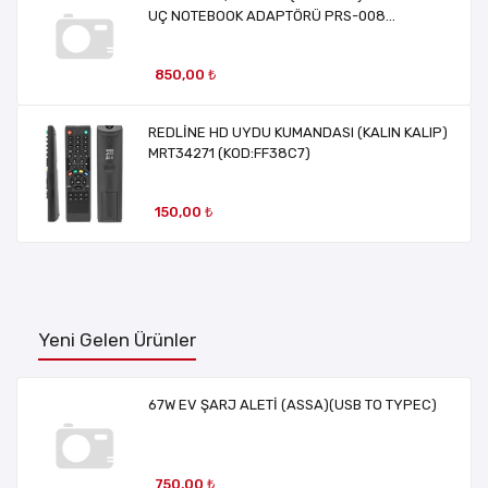
UÇ NOTEBOOK ADAPTÖRÜ PRS-008
MRT38966
850,00 ₺
REDLİNE HD UYDU KUMANDASI (KALIN KALIP)
MRT34271 (KOD:FF38C7)
150,00 ₺
Yeni Gelen Ürünler
67W EV ŞARJ ALETİ (ASSA)(USB TO TYPEC)
750,00 ₺