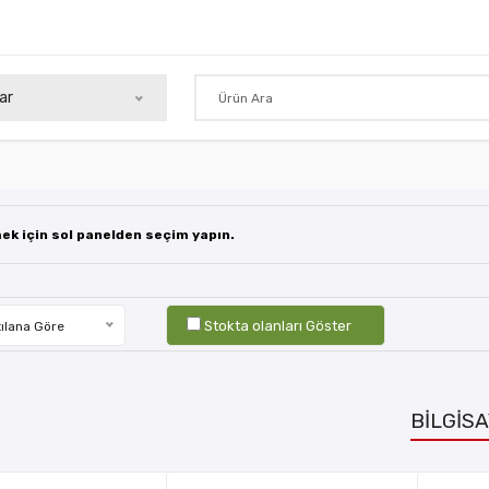
ar
mek için sol panelden seçim yapın.
Stokta olanları Göster
ılana Göre
BİLGİSA