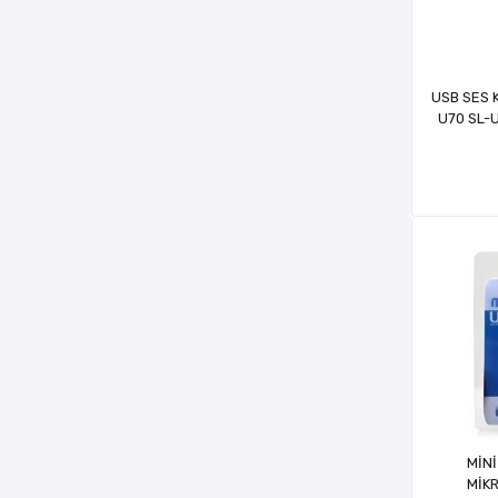
USB SES K
U70 SL-
H
MİNİ
MİK