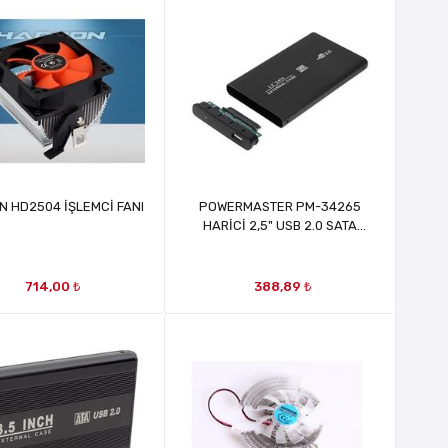
 HD2504 İŞLEMCİ FANI
POWERMASTER PM-34265
HARİCİ 2,5" USB 2.0 SATA
HARDDİSK KUTUSU HDD KUTUSU
MRT34265
714,00 ₺
388,89 ₺