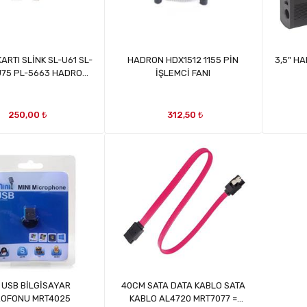
ARTI SLİNK SL-U61 SL-
HADRON HDX1512 1155 PİN
3,5" H
U75 PL-5663 HADRON
İŞLEMCİ FANI
D153 MRT12623
250,00 ₺
312,50 ₺
 USB BİLGİSAYAR
40CM SATA DATA KABLO SATA
ROFONU MRT4025
KABLO AL4720 MRT7077 =