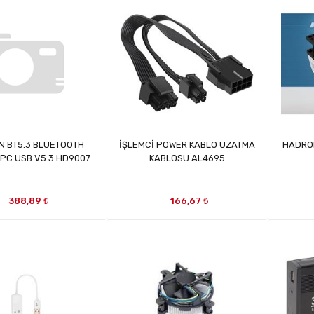
 BT5.3 BLUETOOTH
İŞLEMCİ POWER KABLO UZATMA
HADRON
PC USB V5.3 HD9007
KABLOSU AL4695
388,89 ₺
166,67 ₺