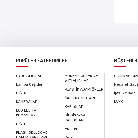
POPÜLER KATEGORİLER
MÜŞTERİ H
UYDU ALICILARI
MODEM ROUTER VE
Gizlilik ve Gü
WİFİ ALICILAR
Lamba Çeşitleri
Mesafeli Satı
PLASTİK ADAPTÖRLER
DİĞER
İptal ve İade
ŞARJ KABLOLARI
KAMERALAR
KVKK
KABLOLAR
LCD LED TV
KUMANDASI
BİLGİSAYAR
KABLOLARI
DİĞER
AKÜLER
FLASH BELLEK VE
HAFIZA KARTLARI
Diğer