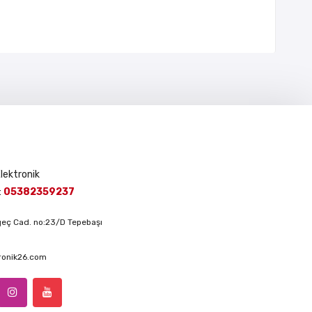
Elektronik
:
05382359237
lgeç Cad. no:23/D Tepebaşı
ronik26.com