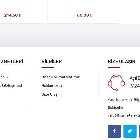
MRT5834
214,50 ₺
60,00 ₺
İZMETLERİ
BİLGİLER
BİZE ULAŞIN
venlik
Hesap Numaralarımız
Açıl 
ş Sözleşmesi
Hakkımızda
7/24
Bize Ulaşın
Yeşiltepe Mah. Bi
Eskişehir
info@hizmetelekt