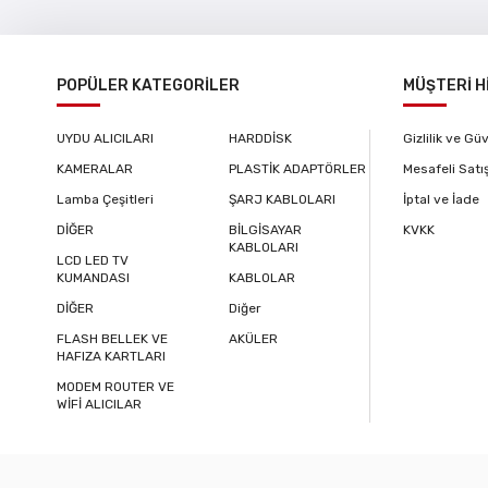
POPÜLER KATEGORİLER
MÜŞTERİ H
UYDU ALICILARI
HARDDİSK
Gizlilik ve Gü
KAMERALAR
PLASTİK ADAPTÖRLER
Mesafeli Satı
Lamba Çeşitleri
ŞARJ KABLOLARI
İptal ve İade
DİĞER
BİLGİSAYAR
KVKK
KABLOLARI
LCD LED TV
KUMANDASI
KABLOLAR
DİĞER
Diğer
FLASH BELLEK VE
AKÜLER
HAFIZA KARTLARI
MODEM ROUTER VE
WİFİ ALICILAR