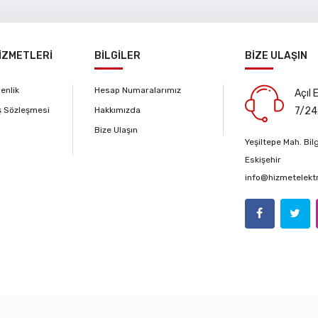
İZMETLERİ
BİLGİLER
BİZE ULAŞIN
venlik
Hesap Numaralarımız
Açıl 
ş Sözleşmesi
Hakkımızda
7/24
Bize Ulaşın
Yeşiltepe Mah. Bi
Eskişehir
info@hizmetelekt