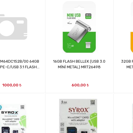
 FM64DC152B/00 64GB
16GB FLASH BELLEK (USB 3.0
32GB 
TYPE-C/USB 3.1 FLASH
MİNİ METAL) MRT26498
MET
LLEK MRT28813
1000,00 ₺
600,00 ₺