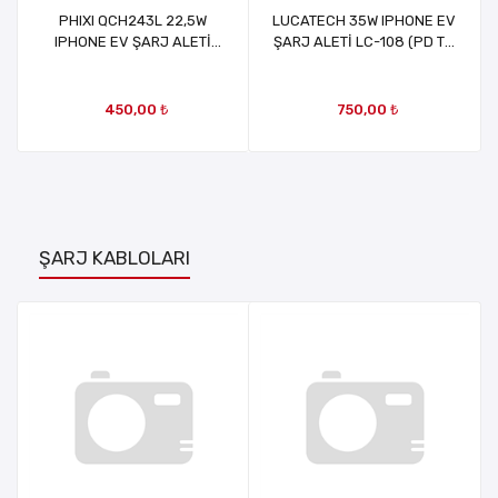
PHIXI QCH243L 22,5W
LUCATECH 35W IPHONE EV
IPHONE EV ŞARJ ALETİ
ŞARJ ALETİ LC-108 (PD TO
(USB TO LİGHTNİNG)
LİGHTNİNG)
450,00 ₺
750,00 ₺
ŞARJ KABLOLARI