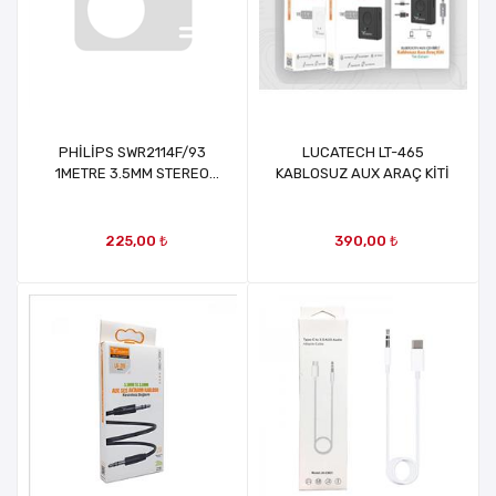
PHİLİPS SWR2114F/93
LUCATECH LT-465
1METRE 3.5MM STEREO
KABLOSUZ AUX ARAÇ KİTİ
AUX SES KABLOSU 90
DERECE L TİPİ AÇILI
ÖRGÜLÜ ZIRHLI MRT37672
225,00 ₺
390,00 ₺