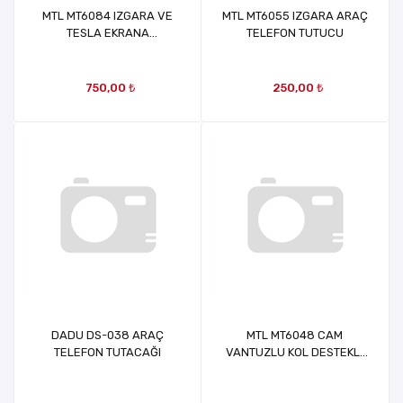
MTL MT6084 IZGARA VE
MTL MT6055 IZGARA ARAÇ
TESLA EKRANA
TELEFON TUTUCU
TAKILABİLEN MAGSAFE
ARAÇ İÇİ TELEFON TUTUCU
750,00 ₺
250,00 ₺
DADU DS-038 ARAÇ
MTL MT6048 CAM
TELEFON TUTACAĞI
VANTUZLU KOL DESTEKLİ
ARAÇ TELEFON TUTACAĞI