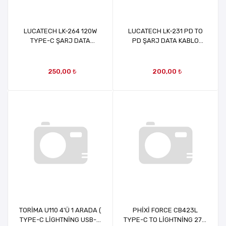
LUCATECH LK-264 120W
LUCATECH LK-231 PD TO
TYPE-C ŞARJ DATA
PD ŞARJ DATA KABLO
KABLOSU 120W PD TO PD
TYPE-C TO TYPE-C ŞARJ
ŞARJ DATA KABLOSU
DATA KABLO
250,00 ₺
200,00 ₺
TORİMA U110 4'Ü 1 ARADA (
PHİXİ FORCE CB423L
TYPE-C LİGHTNİNG USB-A
TYPE-C TO LİGHTNİNG 27W