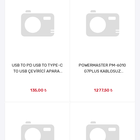
USB TO PD USB TO TYPE-C
POWERMASTER PM-6010
TO USB ÇEVİRİCİ APARAT
G7PLUS KABLOSUZ
PD TO USB PHİXİ CA150
GÖRÜNTÜ+SES AKTARICI
MRT6010
135,00 ₺
1277,50 ₺