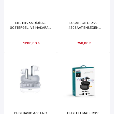
MTL MT983 DİJİTAL
LUCATECH LT-390
GÖSTERGELİ VE MAKARALI
430SAAT ENSEDEN
BLUETOOTH KULAKLIK
TAKMALI BLUETOOTH
KULAKLIK
1200,00 ₺
750,00 ₺
PHIXI BASIC A60 ENC
PHIXI ULTİMATE MX10