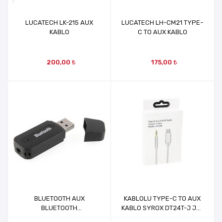
LUCATECH LK-215 AUX
LUCATECH LH-CM21 TYPE-
KABLO
C TO AUX KABLO
200,00 ₺
175,00 ₺
BLUETOOTH AUX
KABLOLU TYPE-C TO AUX
BLUETOOTH
KABLO SYROX DT24T-J JH-
DÖNÜŞTÜRÜCÜ APARAT
030