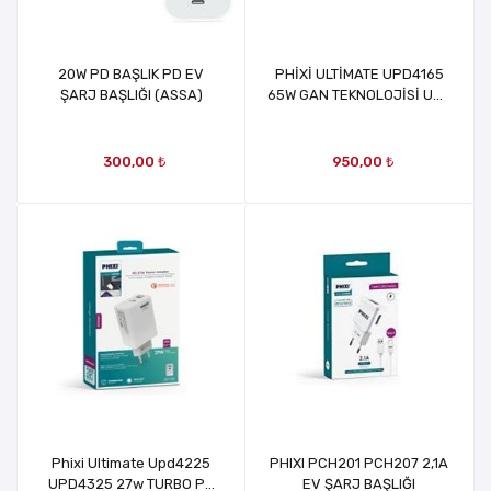
20W PD BAŞLIK PD EV
PHİXİ ULTİMATE UPD4165
ŞARJ BAŞLIĞI (ASSA)
65W GAN TEKNOLOJİSİ USB
VE PD EV ŞARJ BAŞLIĞI
300,00 ₺
950,00 ₺
Phixi Ultimate Upd4225
PHIXI PCH201 PCH207 2,1A
UPD4325 27w TURBO PD
EV ŞARJ BAŞLIĞI