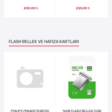
(FLASH BELLEK ŞEKLİNDE)
POWERMASTER & MTL
200,00 ₺
225,00 ₺
MT973 HADRON BT-600
MRT15152
FLASH BELLEK VE HAFIZA KARTLARI
PHILIPS FM64DC152B/00
16GB FLASH BELLEK (USB