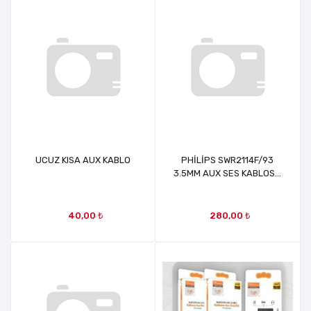
UCUZ KISA AUX KABLO
PHİLİPS SWR2114F/93
3.5MM AUX SES KABLOSU
1.5METRE L TİPLİ
KONNEKTÖR ÖRGÜLÜ
ZIRHLI MRT36773
40,00 ₺
280,00 ₺