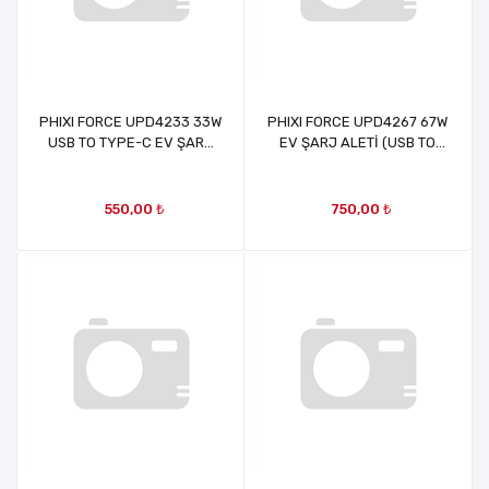
PHIXI FORCE UPD4233 33W
PHIXI FORCE UPD4267 67W
USB TO TYPE-C EV ŞARJ
EV ŞARJ ALETİ (USB TO
ALETİ
TYPE-C) (DEVAMI
ALINMAYACAK)
550,00 ₺
750,00 ₺