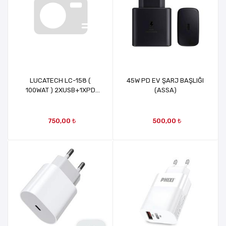
LUCATECH LC-158 (
45W PD EV ŞARJ BAŞLIĞI
100WAT ) 2XUSB+1XPD
(ASSA)
ARAÇ ŞARJ BAŞLIK
750,00 ₺
500,00 ₺