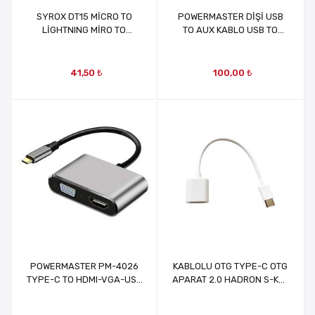
SYROX DT15 MİCRO TO
POWERMASTER DİŞİ USB
LİGHTNING MİRO TO
TO AUX KABLO USB TO
IPHONE DÖNÜŞTÜRÜCÜ
STEREO MRT33294
41,50 ₺
100,00 ₺
POWERMASTER PM-4026
KABLOLU OTG TYPE-C OTG
TYPE-C TO HDMI-VGA-USB
APARAT 2.0 HADRON S-K07
4İN1 APARAT MRT4026
SK07 HDX1015 MRT26597