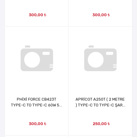
) 65 W SUPER HIZLI
5A 3M ŞARJ VE DATA
SPİRALLİ ŞARJ KABLOSU
KABLOSU
TYPE-C ŞARJ DATA KABLO
300,00 ₺
300,00 ₺
PHİXİ FORCE CB423T
APRİCOT A250T ( 2 METRE
TYPE-C TO TYPE-C 60W 5A
) TYPE-C TO TYPE-C ŞARJ
3M ŞARJ VE DATA
KABLOSU
KABLOSU
300,00 ₺
250,00 ₺