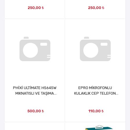
250,00 ₺
250,00 ₺
PHİXİ ULTİMATE HS645W
EPRO MİKROFONLU
MIKNATISLI VE TAŞIMA
KULAKLIK CEP TELEFON
ÇANTALI SİLİKONLU TYPE-
KULAKLIĞI
C KULAKLIK BEYAZ
500,00 ₺
110,00 ₺