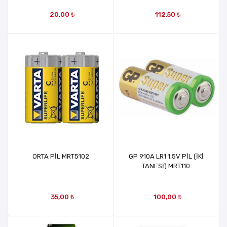
20,00 ₺
112,50 ₺
ORTA PİL MRT5102
GP 910A LR1 1,5V PİL (İKİ
TANESİ) MRT110
35,00 ₺
100,00 ₺