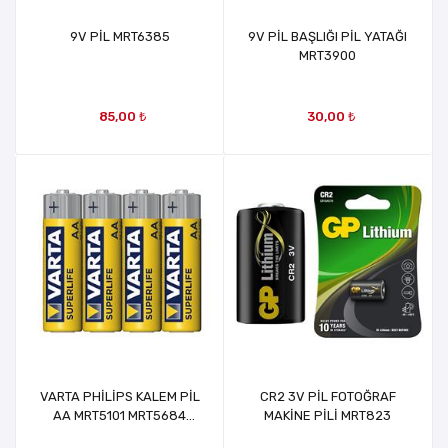
9V PİL MRT6385
9V PİL BAŞLIĞI PİL YATAĞI
MRT3900
85,00 ₺
30,00 ₺
VARTA PHİLİPS KALEM PİL
CR2 3V PİL FOTOĞRAF
AA MRT5101 MRT5684
MAKİNE PİLİ MRT823
MRT38253