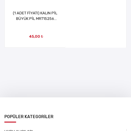
(1 ADET FİYATI) KALIN PİL
BÜYÜK PİL MRT15256
MRT5103 MRT21573
45,00 ₺
POPÜLER KATEGORİLER