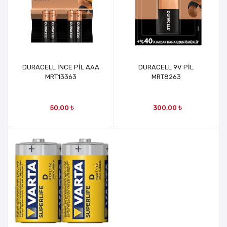
DURACELL İNCE PİL AAA
DURACELL 9V PİL
MRT13363
MRT8263
50,00 ₺
300,00 ₺