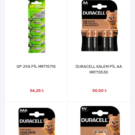
GP 29A PİL MRT15715
DURACELL KALEM PİL AA
MRT13530
56,25 ₺
50,00 ₺