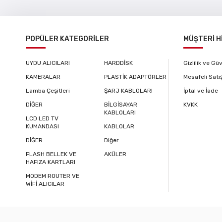
POPÜLER KATEGORİLER
MÜŞTERİ H
UYDU ALICILARI
HARDDİSK
Gizlilik ve Gü
KAMERALAR
PLASTİK ADAPTÖRLER
Mesafeli Satı
Lamba Çeşitleri
ŞARJ KABLOLARI
İptal ve İade
DİĞER
BİLGİSAYAR
KVKK
KABLOLARI
LCD LED TV
KUMANDASI
KABLOLAR
DİĞER
Diğer
FLASH BELLEK VE
AKÜLER
HAFIZA KARTLARI
MODEM ROUTER VE
WİFİ ALICILAR