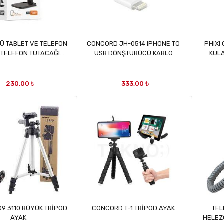
 TABLET VE TELEFON
CONCORD JH-0514 IPHONE TO
PHIXI
 TELEFON TUTACAĞI
USB DÖNŞTÜRÜCÜ KABLO
KUL
MRT2307
230,00 ₺
333,00 ₺
09 3110 BÜYÜK TRİPOD
CONCORD T-1 TRİPOD AYAK
TEL
AYAK
HELEZ