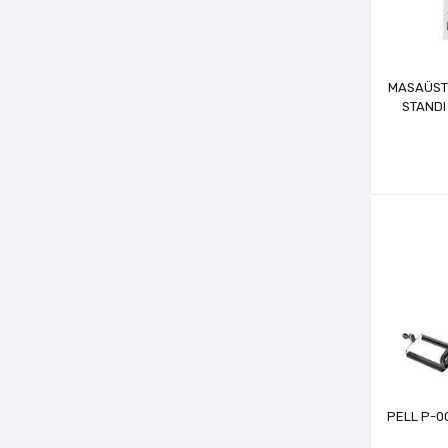
MASAÜSTÜ
STANDI
PELL P-0