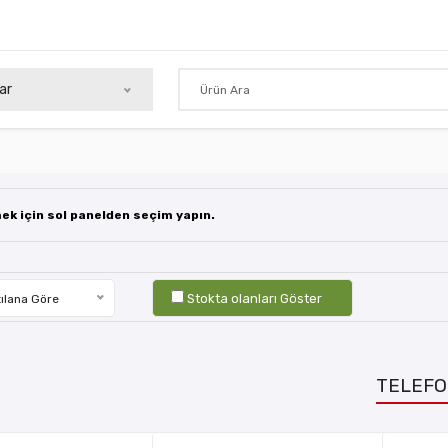
ar
mek için sol panelden seçim yapın.
Stokta olanları Göster
ılana Göre
TELEFO