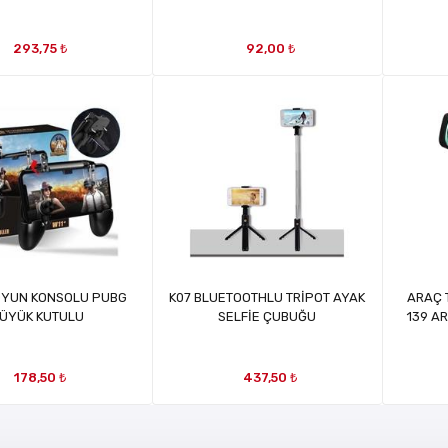
293,75 ₺
92,00 ₺
OYUN KONSOLU PUBG
K07 BLUETOOTHLU TRİPOT AYAK
ARAÇ 
ÜYÜK KUTULU
SELFİE ÇUBUĞU
139 A
178,50 ₺
437,50 ₺