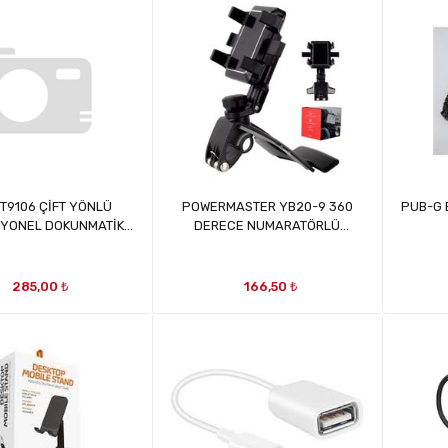
T9106 ÇİFT YÖNLÜ
POWERMASTER YB20-9 360
PUB-G 
YONEL DOKUNMATİK
DERECE NUMARATÖRLÜ
KALEM
TELEFON TUTACAĞI MRT17796
285,00 ₺
166,50 ₺