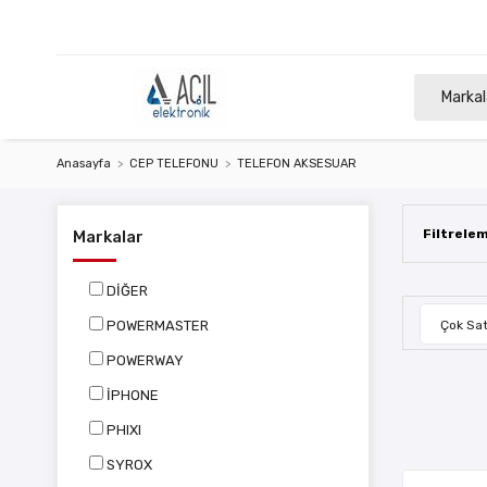
Markal
Anasayfa
CEP TELEFONU
TELEFON AKSESUAR
Filtrele
Markalar
DİĞER
POWERMASTER
Çok Sat
POWERWAY
İPHONE
PHIXI
SYROX