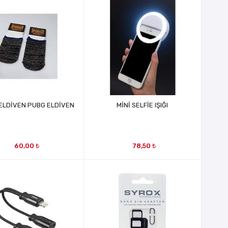
ELDİVEN PUBG ELDİVEN
MİNİ SELFİE IŞIĞI
60,00 ₺
78,50 ₺