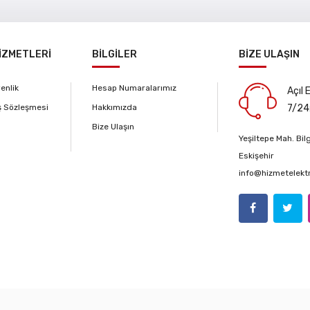
İZMETLERİ
BİLGİLER
BİZE ULAŞIN
venlik
Hesap Numaralarımız
Açıl 
ş Sözleşmesi
Hakkımızda
7/24
Bize Ulaşın
Yeşiltepe Mah. Bi
Eskişehir
info@hizmetelekt