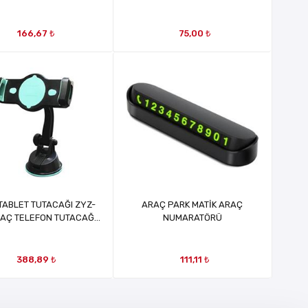
MRT 14165
166,67 ₺
75,00 ₺
TABLET TUTACAĞI ZYZ-
ARAÇ PARK MATİK ARAÇ
RAÇ TELEFON TUTACAĞI
NUMARATÖRÜ
MRT2311
388,89 ₺
111,11 ₺