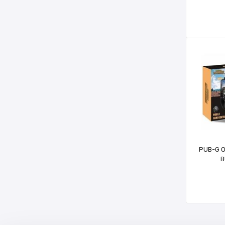
PUB-G 
B