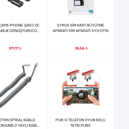
 CA115 IPHONE ŞARJ VE
SYROX SİM KART BÜYÜTME
AKILIK DÖNÜŞTÜRÜCÜ
APARATI SİM APARATI SYX-DT10
APARAT
311,11 ₺
55,56 ₺
EFON SPİRAL KABLO
PUB-G TELEFON OYUN KOLU
ON KABLO YAYLI KABLO
TETİK PUBG