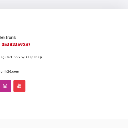
Elektronik
:
05382359237
lgeç Cad. no:23/D Tepebaşı
ronik26.com