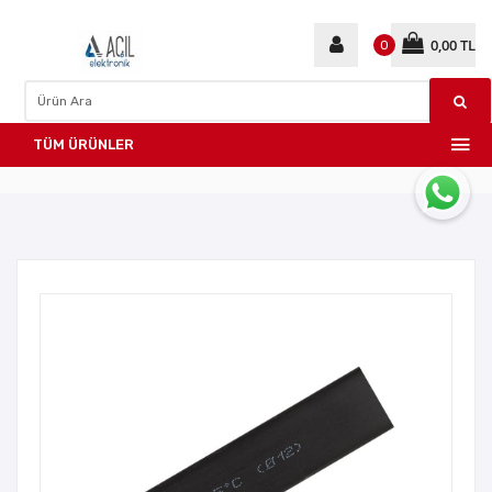
0,00 TL
0
TÜM ÜRÜNLER